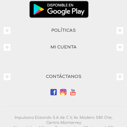
POLÍTICAS
MI CUENTA
CONTÁCTANOS
Impulsora Elizondo S.A de C.V, Av. Madero 580 Ote,
Centro Monterrey