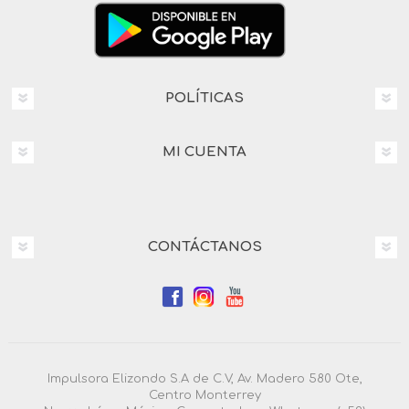
POLÍTICAS
MI CUENTA
CONTÁCTANOS
Impulsora Elizondo S.A de C.V, Av. Madero 580 Ote,
Centro Monterrey