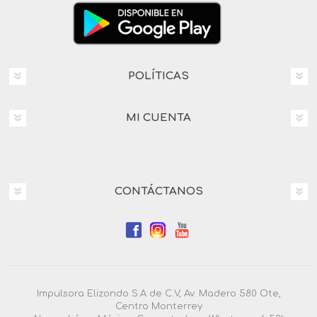
POLÍTICAS
MI CUENTA
CONTÁCTANOS
Impulsora Elizondo S.A de C.V, Av. Madero 580 Ote,
Centro Monterrey