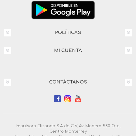
POLÍTICAS
MI CUENTA
CONTÁCTANOS
Impulsora Elizondo S.A de C.V, Av. Madero 580 Ote,
Centro Monterrey