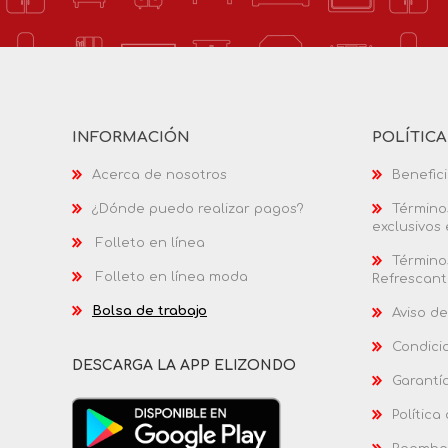
INFORMACIÓN
POLÍTIC
Acerca de nosotros
Benefici
¿Dónde puedo realizar pagos?
Términos
exclusivos
Folleto en línea
Términos
Folleto en línea moda
Refrescant
Bolsa de trabajo
Aviso de
Condici
DESCARGA LA APP ELIZONDO
Garantí
Política