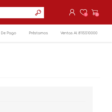
0
(0)
 De Pago
Préstamos
Ventas Al 8115510000
REGISTRARSE
MI CUENTA