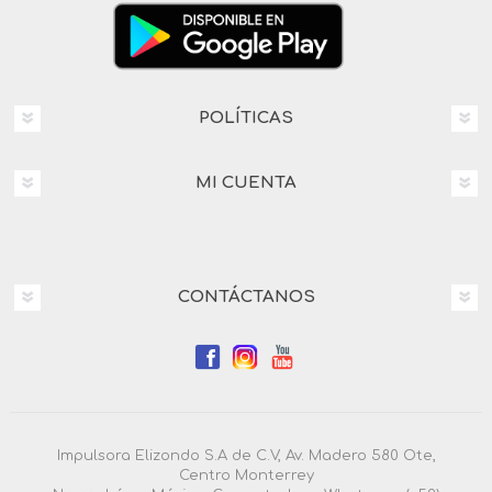
POLÍTICAS
MI CUENTA
CONTÁCTANOS
Impulsora Elizondo S.A de C.V, Av. Madero 580 Ote,
Centro Monterrey