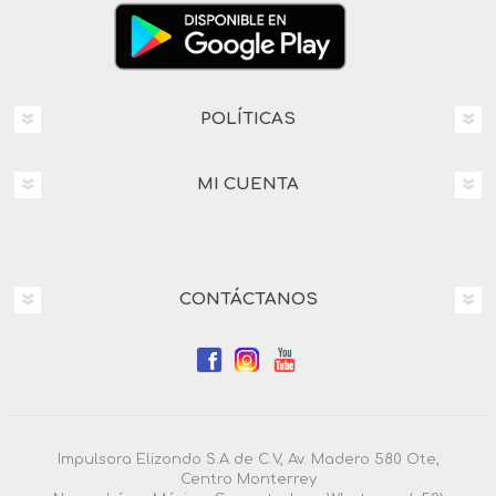
POLÍTICAS
MI CUENTA
CONTÁCTANOS
Impulsora Elizondo S.A de C.V, Av. Madero 580 Ote,
Centro Monterrey