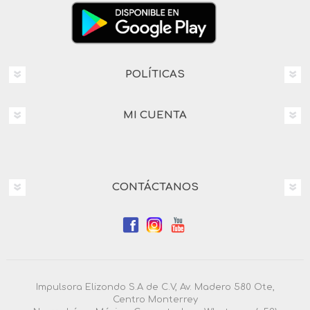
POLÍTICAS
MI CUENTA
CONTÁCTANOS
Impulsora Elizondo S.A de C.V, Av. Madero 580 Ote,
Centro Monterrey