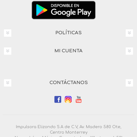
POLÍTICAS
MI CUENTA
CONTÁCTANOS
Impulsora Elizondo S.A de C.V, Av. Madero 580 Ote,
Centro Monterrey