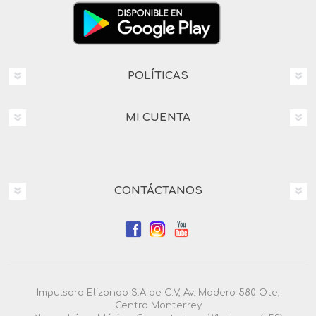
POLÍTICAS
MI CUENTA
CONTÁCTANOS
Impulsora Elizondo S.A de C.V, Av. Madero 580 Ote,
Centro Monterrey