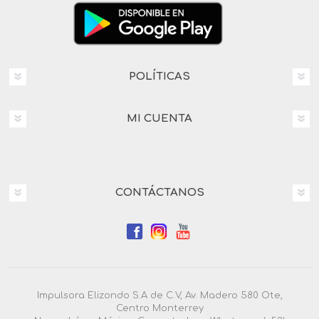
POLÍTICAS
MI CUENTA
CONTÁCTANOS
Impulsora Elizondo S.A de C.V, Av. Madero 580 Ote,
Centro Monterrey