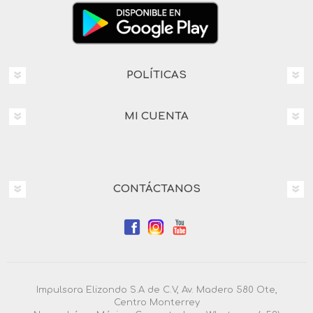
POLÍTICAS
MI CUENTA
CONTÁCTANOS
Impulsora Elizondo S.A de C.V, Av. Madero 580 Ote,
Centro Monterrey