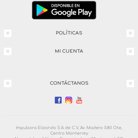
POLÍTICAS
MI CUENTA
CONTÁCTANOS
Impulsora Elizondo S.A de C.V, Av. Madero 580 Ote,
Centro Monterrey