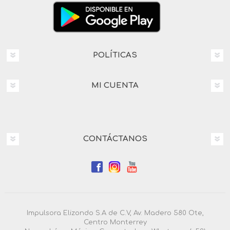
POLÍTICAS
MI CUENTA
CONTÁCTANOS
Impulsora Elizondo S.A de C.V, Av. Madero 580 Ote,
Centro Monterrey