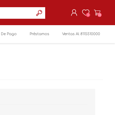
0
(0)
 De Pago
Préstamos
Ventas Al 8115510000
REGISTRARSE
MI CUENTA