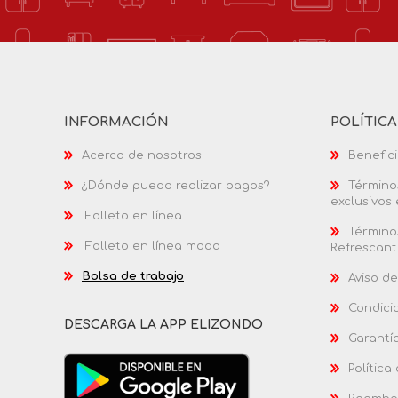
INFORMACIÓN
POLÍTIC
Acerca de nosotros
Benefici
¿Dónde puedo realizar pagos?
Términos
exclusivos
Folleto en línea
Términos
Folleto en línea moda
Refrescant
Bolsa de trabajo
Aviso de
Condici
DESCARGA LA APP ELIZONDO
Garantí
Política