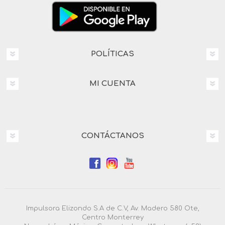
POLÍTICAS
MI CUENTA
CONTÁCTANOS
Impulsora Elizondo S.A de C.V, Av. Madero 580 Ote,
Centro Monterrey