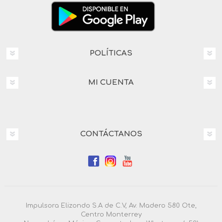
POLÍTICAS
MI CUENTA
CONTÁCTANOS
Impulsora Elizondo S.A de C.V, Av. Madero 580 Ote,
Centro Monterrey