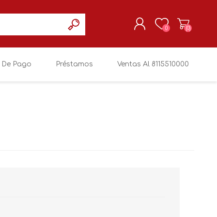
0
(0)
 De Pago
Préstamos
Ventas Al 8115510000
REGISTRARSE
MI CUENTA