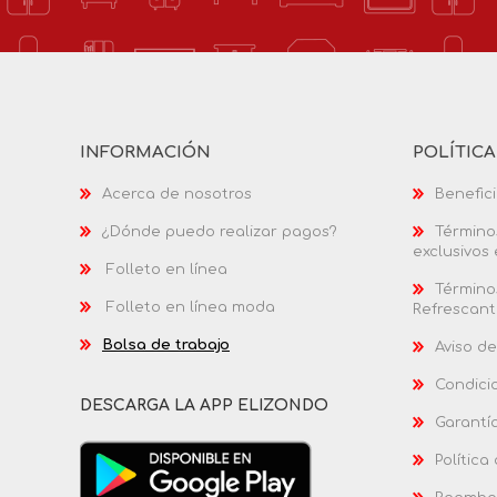
INFORMACIÓN
POLÍTIC
Acerca de nosotros
Benefici
¿Dónde puedo realizar pagos?
Términos
exclusivos
Folleto en línea
Términos
Folleto en línea moda
Refrescant
Bolsa de trabajo
Aviso de
Condici
DESCARGA LA APP ELIZONDO
Garantí
Política