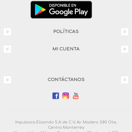
POLÍTICAS
MI CUENTA
CONTÁCTANOS
Impulsora Elizondo S.A de C.V, Av. Madero 580 Ote,
Centro Monterrey