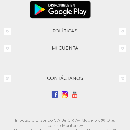
POLÍTICAS
MI CUENTA
CONTÁCTANOS
Impulsora Elizondo S.A de C.V, Av. Madero 580 Ote,
Centro Monterrey