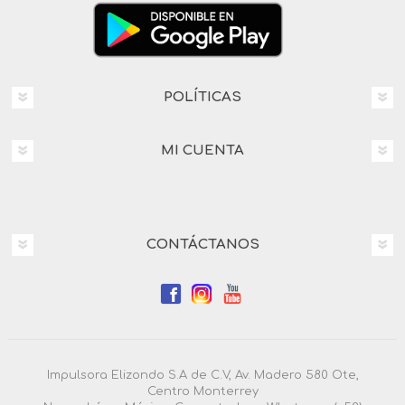
POLÍTICAS
MI CUENTA
CONTÁCTANOS
Impulsora Elizondo S.A de C.V, Av. Madero 580 Ote,
Centro Monterrey