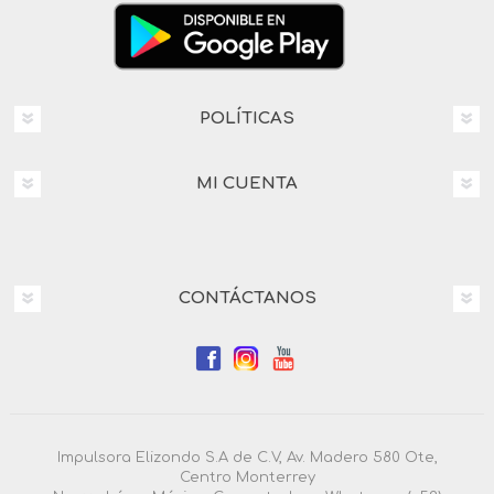
POLÍTICAS
MI CUENTA
CONTÁCTANOS
Impulsora Elizondo S.A de C.V, Av. Madero 580 Ote,
Centro Monterrey