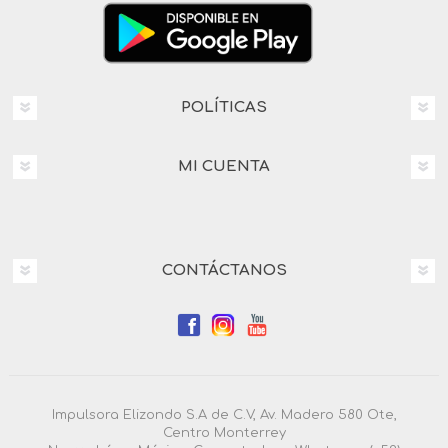
POLÍTICAS
MI CUENTA
CONTÁCTANOS
Impulsora Elizondo S.A de C.V, Av. Madero 580 Ote,
Centro Monterrey