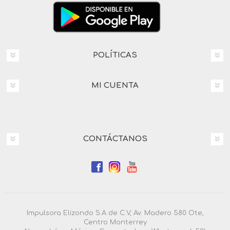
POLÍTICAS
MI CUENTA
CONTÁCTANOS
Impulsora Elizondo S.A de C.V, Av. Madero 580 Ote,
Centro Monterrey