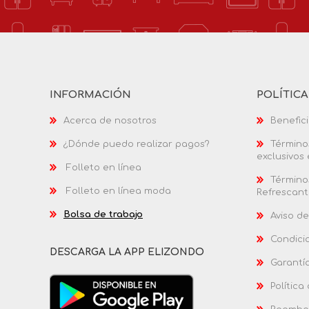
INFORMACIÓN
POLÍTIC
Acerca de nosotros
Benefici
¿Dónde puedo realizar pagos?
Términos
exclusivos
Folleto en línea
Términos
Folleto en línea moda
Refrescant
Bolsa de trabajo
Aviso de
Condici
DESCARGA LA APP ELIZONDO
Garantí
Política