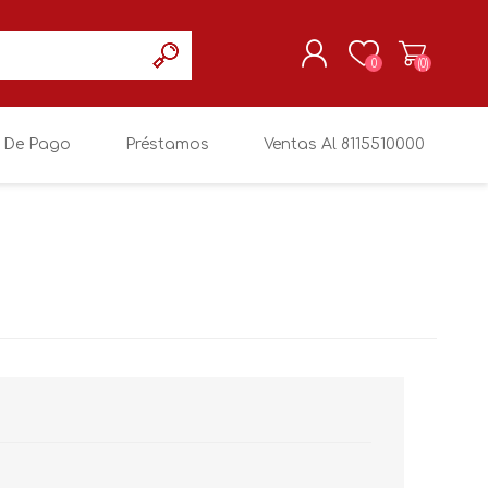
0
(0)
 De Pago
Préstamos
Ventas Al 8115510000
REGISTRARSE
MI CUENTA