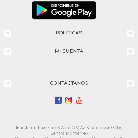
POLÍTICAS
MI CUENTA
CONTÁCTANOS
Impulsora Elizondo S.A de C.V, Av. Madero 580 Ote,
Centro Monterrey