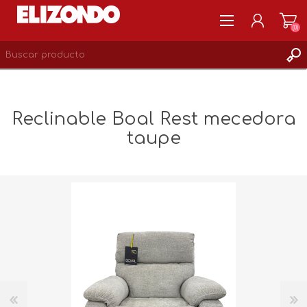
(0)
REGISTRARSE
MI CUENTA
Reclinable Boal Rest mecedora
LISTA DE DESEOS
taupe
0