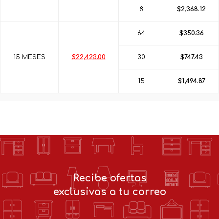
8
$2,368.12
64
$350.36
15 MESES
$22,423.00
30
$747.43
15
$1,494.87
Recibe ofertas
exclusivas a tu correo