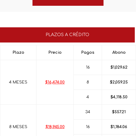
PLAZOS A CRÉDITO
Plazo
Precio
Pagos
Abono
16
$1,029.62
4 MESES
$16,474.00
8
$2,059.25
4
$4,118.50
34
$557.21
8 MESES
$18,945.00
16
$1,184.06