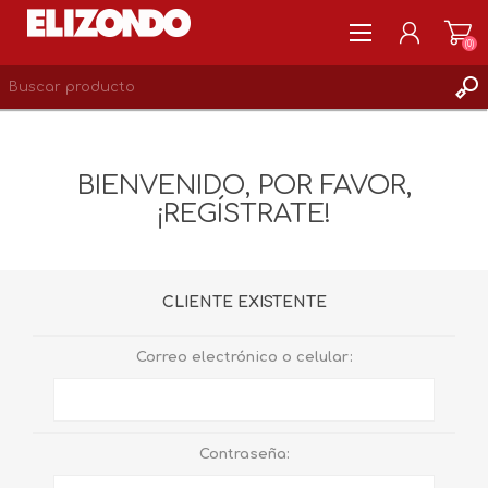
(0)
REGISTRARSE
MI CUENTA
BIENVENIDO, POR FAVOR,
LISTA DE DESEOS
¡REGÍSTRATE!
0
CLIENTE EXISTENTE
Correo electrónico o celular:
Contraseña: