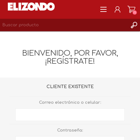
(0)
REGISTRARSE
MI CUENTA
BIENVENIDO, POR FAVOR,
LISTA DE DESEOS
¡REGÍSTRATE!
0
CLIENTE EXISTENTE
Correo electrónico o celular:
Contraseña: