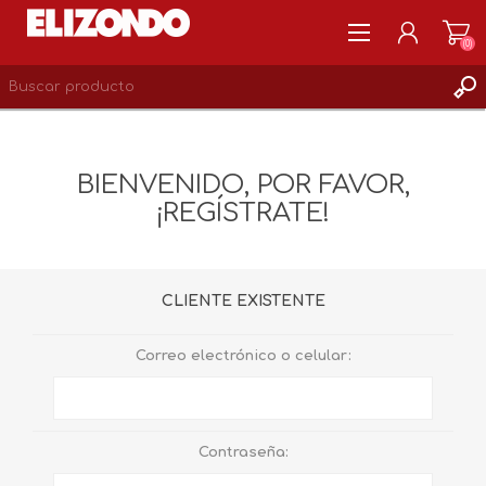
(0)
REGISTRARSE
MI CUENTA
BIENVENIDO, POR FAVOR,
LISTA DE DESEOS
¡REGÍSTRATE!
0
CLIENTE EXISTENTE
Correo electrónico o celular:
Contraseña: