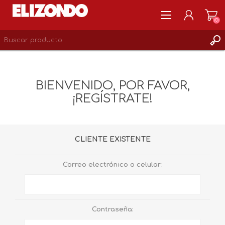
(0)
REGISTRARSE
MI CUENTA
BIENVENIDO, POR FAVOR,
LISTA DE DESEOS
¡REGÍSTRATE!
0
CLIENTE EXISTENTE
Correo electrónico o celular:
Contraseña: