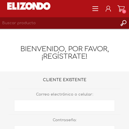
(0)
REGISTRARSE
MI CUENTA
BIENVENIDO, POR FAVOR,
LISTA DE DESEOS
¡REGÍSTRATE!
0
CLIENTE EXISTENTE
Correo electrónico o celular:
Contraseña: