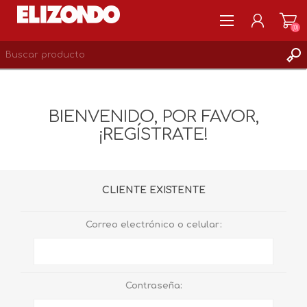
(0)
REGISTRARSE
MI CUENTA
BIENVENIDO, POR FAVOR,
LISTA DE DESEOS
¡REGÍSTRATE!
0
CLIENTE EXISTENTE
Correo electrónico o celular:
Contraseña: