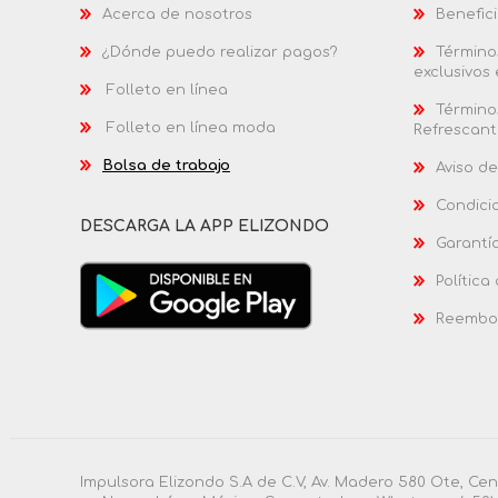
Acerca de nosotros
Benefici
¿Dónde puedo realizar pagos?
Términos
exclusivos
Folleto en línea
Términos
Folleto en línea moda
Refrescant
Bolsa de trabajo
Aviso de
Condici
DESCARGA LA APP ELIZONDO
Garantí
Política
Reembol
Impulsora Elizondo S.A de C.V, Av. Madero 580 Ote, Ce