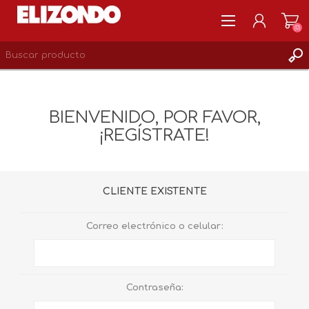
(0)
REGISTRARSE
MI CUENTA
BIENVENIDO, POR FAVOR,
LISTA DE DESEOS
¡REGÍSTRATE!
0
CLIENTE EXISTENTE
Correo electrónico o celular:
Contraseña: