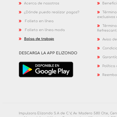
Acerca de nosotros
Benefici
¿Dónde puedo realizar pagos?
Términos
exclusivos
Folleto en línea
Términos
Folleto en línea moda
Refrescant
Bolsa de trabajo
Aviso de
Condici
DESCARGA LA APP ELIZONDO
Garantí
Política
Reembol
Impulsora Elizondo S.A de C.V, Av. Madero 580 Ote, Ce