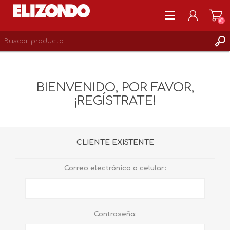
(0)
REGISTRARSE
MI CUENTA
BIENVENIDO, POR FAVOR,
LISTA DE DESEOS
¡REGÍSTRATE!
0
CLIENTE EXISTENTE
Correo electrónico o celular:
Contraseña: