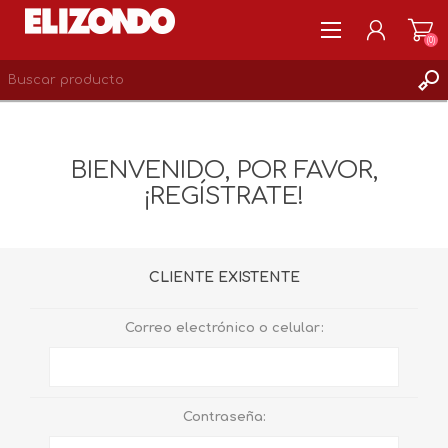
(0)
REGISTRARSE
MI CUENTA
BIENVENIDO, POR FAVOR,
LISTA DE DESEOS
¡REGÍSTRATE!
0
CLIENTE EXISTENTE
Correo electrónico o celular:
Contraseña: