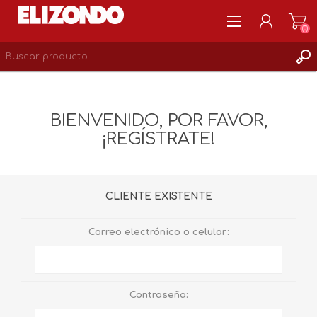
(0)
REGISTRARSE
MI CUENTA
BIENVENIDO, POR FAVOR,
LISTA DE DESEOS
¡REGÍSTRATE!
0
CLIENTE EXISTENTE
Correo electrónico o celular:
Contraseña: