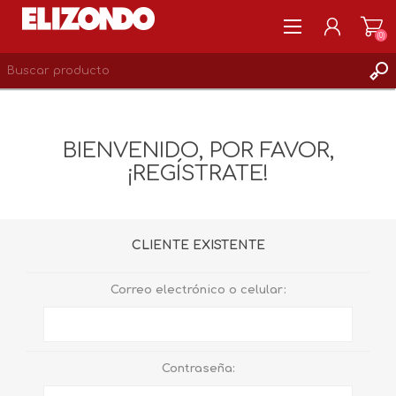
(0)
REGISTRARSE
MI CUENTA
BIENVENIDO, POR FAVOR,
LISTA DE DESEOS
¡REGÍSTRATE!
0
CLIENTE EXISTENTE
Correo electrónico o celular:
Contraseña: