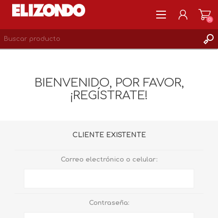
(0)
REGISTRARSE
MI CUENTA
BIENVENIDO, POR FAVOR,
LISTA DE DESEOS
¡REGÍSTRATE!
0
CLIENTE EXISTENTE
Correo electrónico o celular:
Contraseña: