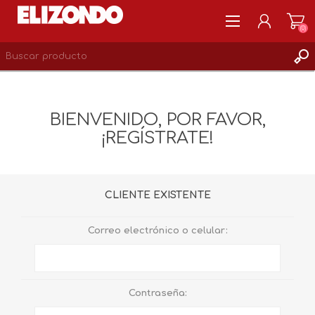
(0)
REGISTRARSE
MI CUENTA
BIENVENIDO, POR FAVOR,
LISTA DE DESEOS
¡REGÍSTRATE!
0
CLIENTE EXISTENTE
Correo electrónico o celular:
Contraseña: