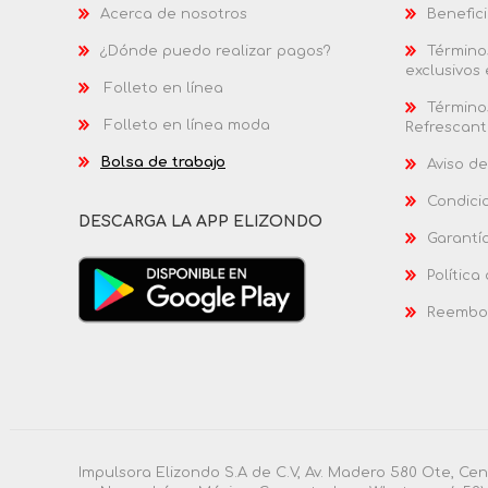
Acerca de nosotros
Benefici
¿Dónde puedo realizar pagos?
Términos
exclusivos
Folleto en línea
Términos
Folleto en línea moda
Refrescant
Bolsa de trabajo
Aviso de
Condici
DESCARGA LA APP ELIZONDO
Garantí
Política
Reembol
Impulsora Elizondo S.A de C.V, Av. Madero 580 Ote, Ce