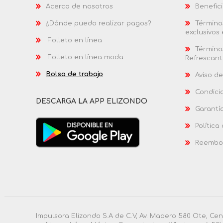
Acerca de nosotros
Benefici
¿Dónde puedo realizar pagos?
Términos
exclusivos
Folleto en línea
Términos
Folleto en línea moda
Refrescant
Bolsa de trabajo
Aviso de
Condici
DESCARGA LA APP ELIZONDO
Garantí
Política
Reembol
Impulsora Elizondo S.A de C.V, Av. Madero 580 Ote, Ce