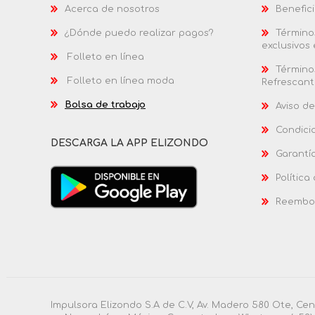
Acerca de nosotros
Benefici
¿Dónde puedo realizar pagos?
Términos
exclusivos
Folleto en línea
Términos
Folleto en línea moda
Refrescant
Bolsa de trabajo
Aviso de
Condici
DESCARGA LA APP ELIZONDO
Garantí
Política
Reembol
Impulsora Elizondo S.A de C.V, Av. Madero 580 Ote, Ce