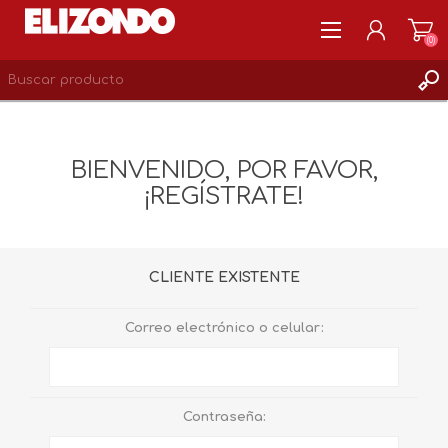
(0)
REGISTRARSE
MI CUENTA
BIENVENIDO, POR FAVOR,
LISTA DE DESEOS
¡REGÍSTRATE!
0
CLIENTE EXISTENTE
Correo electrónico o celular:
Contraseña: