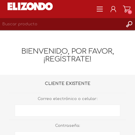
(0)
REGISTRARSE
MI CUENTA
BIENVENIDO, POR FAVOR,
LISTA DE DESEOS
¡REGÍSTRATE!
0
CLIENTE EXISTENTE
Correo electrónico o celular:
Contraseña: