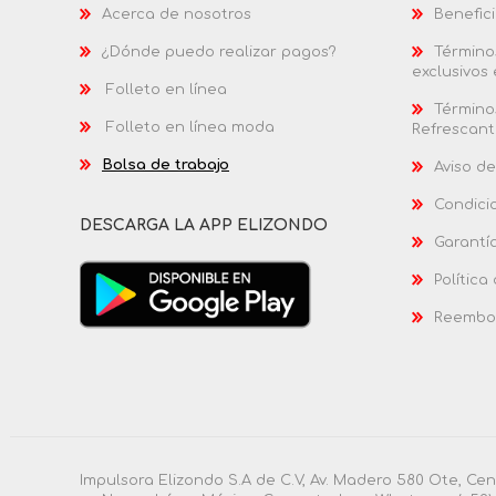
Acerca de nosotros
Benefici
¿Dónde puedo realizar pagos?
Términos
exclusivos
Folleto en línea
Términos
Folleto en línea moda
Refrescant
Bolsa de trabajo
Aviso de
Condici
DESCARGA LA APP ELIZONDO
Garantí
Política
Reembol
Impulsora Elizondo S.A de C.V, Av. Madero 580 Ote, Ce