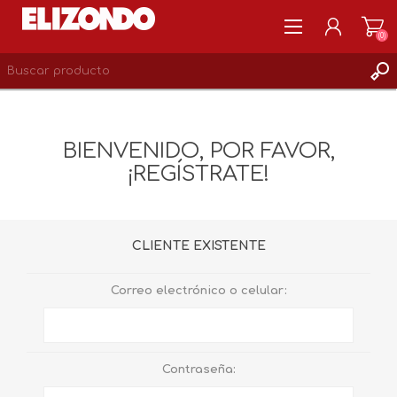
(0)
REGISTRARSE
MI CUENTA
BIENVENIDO, POR FAVOR,
LISTA DE DESEOS
¡REGÍSTRATE!
0
CLIENTE EXISTENTE
Correo electrónico o celular:
Contraseña: