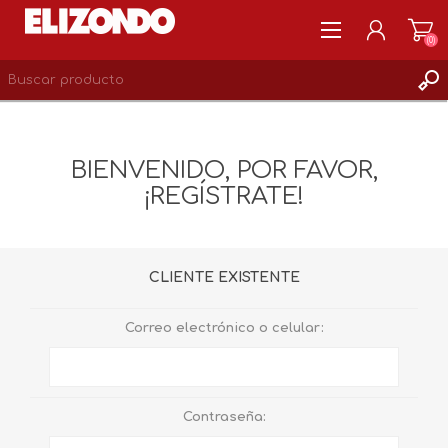
(0)
REGISTRARSE
MI CUENTA
BIENVENIDO, POR FAVOR,
LISTA DE DESEOS
¡REGÍSTRATE!
0
CLIENTE EXISTENTE
Correo electrónico o celular:
Contraseña: